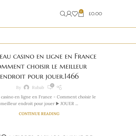
0
£
0.00
au casino en ligne en France
mment choisir le meilleur
endroit pour jouer.1466
0
By
Rubab
casino en ligne en France - Comment choisir le
meilleur endroit pour jouer ▶️ JOUER ...
CONTINUE READING