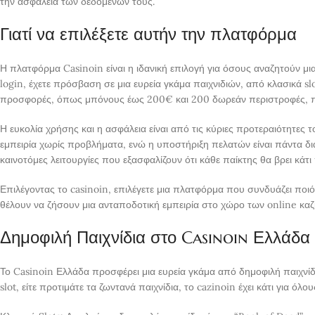
την ασφάλεια των δεδομένων τους.
Γιατί να επιλέξετε αυτήν την πλατφόρμα
Η πλατφόρμα Casinoin είναι η ιδανική επιλογή για όσους αναζητούν μια
login, έχετε πρόσβαση σε μια ευρεία γκάμα παιχνιδιών, από κλασικά sl
προσφορές, όπως μπόνους έως 200€ και 200 δωρεάν περιστροφές, που
Η ευκολία χρήσης και η ασφάλεια είναι από τις κύριες προτεραιότητες 
εμπειρία χωρίς προβλήματα, ενώ η υποστήριξη πελατών είναι πάντα δια
καινοτόμες λειτουργίες που εξασφαλίζουν ότι κάθε παίκτης θα βρει κάτι 
Επιλέγοντας το casinoin, επιλέγετε μια πλατφόρμα που συνδυάζει ποιότ
θέλουν να ζήσουν μια ανταποδοτική εμπειρία στο χώρο των online καζί
Δημοφιλή Παιχνίδια στο Casinoin Ελλάδα
Το Casinoin Ελλάδα προσφέρει μια ευρεία γκάμα από δημοφιλή παιχνίδ
slot, είτε προτιμάτε τα ζωντανά παιχνίδια, το cazinoin έχει κάτι για όλου