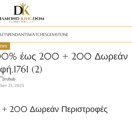
LETS
PENDANTS
WATCHES
GEMSTONE
EWS
 100% έως 200 + 200 Δωρεάν
ή.1761 (2)
rubab
er 21, 2025
 + 200 Δωρεάν Περιστροφές