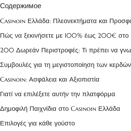
Содержимое
Casinoin Ελλάδα: Πλεονεκτήματα και Προσφ
Πώς να ξεκινήσετε με 100% έως 200€ στο 
200 Δωρεάν Περιστροφές: Τι πρέπει να γνω
Συμβουλές για τη μεγιστοποίηση των κερδώ
Casinoin: Ασφάλεια και Αξιοπιστία
Γιατί να επιλέξετε αυτήν την πλατφόρμα
Δημοφιλή Παιχνίδια στο Casinoin Ελλάδα
Επιλογές για κάθε γούστο