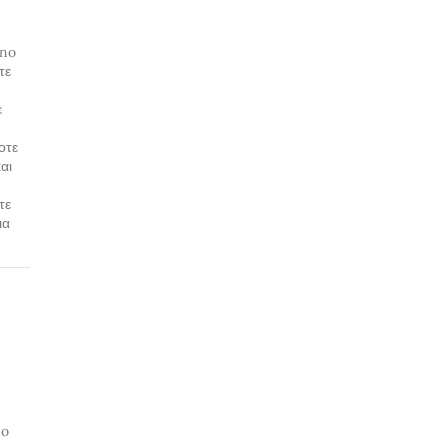
ino
τε
ε
οτε
αι
τε
ια
no