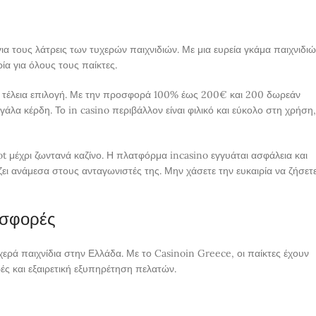
ια τους λάτρεις των τυχερών παιχνιδιών. Με μια ευρεία γκάμα παιχνιδι
ία για όλους τους παίκτες.
ι η τέλεια επιλογή. Με την προσφορά 100% έως 200€ και 200 δωρεάν
γάλα κέρδη. Το in casino περιβάλλον είναι φιλικό και εύκολο στη χρήση,
lot μέχρι ζωντανά καζίνο. Η πλατφόρμα incasino εγγυάται ασφάλεια και
ζει ανάμεσα στους ανταγωνιστές της. Μην χάσετε την ευκαιρία να ζήσετ
οσφορές
υχερά παιχνίδια στην Ελλάδα. Με το Casinoin Greece, οι παίκτες έχουν
ές και εξαιρετική εξυπηρέτηση πελατών.