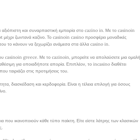
 αξιόπιστη και συναρπαστική εμπειρία στο cazino in. Με το casinoin
ot μέχρι ζωντανά καζίνο. Το casinoin casino προσφέρει μοναδικές
 το κάνουν να ξεχωρίζει ανάμεσα στα άλλα casino in.
του casinoin greece. Με το cazinoin, μπορείτε να απολαύσετε μια ομαλ
θέσιμη για οποιαδήποτε απορία. Επιπλέον, το incasino διαθέτει
που ταιριάζει στις προτιμήσεις του.
ητα, διασκέδαση και κερδοφορία. Είναι η τέλεια επιλογή για όσους
νο.
ια που ικανοποιούν κάθε τύπο παίκτη. Είτε είστε λάτρης των κλασικών
ς.