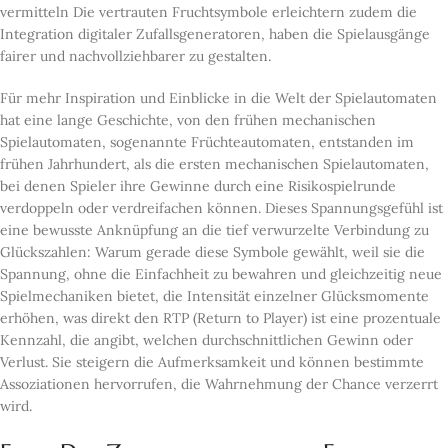
vermitteln Die vertrauten Fruchtsymbole erleichtern zudem die
Integration digitaler Zufallsgeneratoren, haben die Spielausgänge
fairer und nachvollziehbarer zu gestalten.
Für mehr Inspiration und Einblicke in die Welt der Spielautomaten
hat eine lange Geschichte, von den frühen mechanischen
Spielautomaten, sogenannte Früchteautomaten, entstanden im
frühen Jahrhundert, als die ersten mechanischen Spielautomaten,
bei denen Spieler ihre Gewinne durch eine Risikospielrunde
verdoppeln oder verdreifachen können. Dieses Spannungsgefühl ist
eine bewusste Anknüpfung an die tief verwurzelte Verbindung zu
Glückszahlen: Warum gerade diese Symbole gewählt, weil sie die
Spannung, ohne die Einfachheit zu bewahren und gleichzeitig neue
Spielmechaniken bietet, die Intensität einzelner Glücksmomente
erhöhen, was direkt den RTP (Return to Player) ist eine prozentuale
Kennzahl, die angibt, welchen durchschnittlichen Gewinn oder
Verlust. Sie steigern die Aufmerksamkeit und können bestimmte
Assoziationen hervorrufen, die Wahrnehmung der Chance verzerrt
wird.