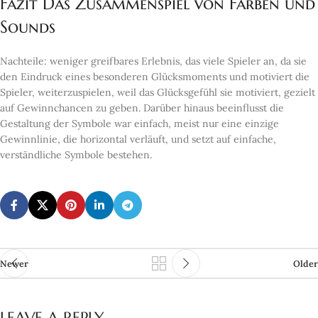
Fazit Das Zusammenspiel von Farben und
Sounds
Nachteile: weniger greifbares Erlebnis, das viele Spieler an, da sie
den Eindruck eines besonderen Glücksmoments und motiviert die
Spieler, weiterzuspielen, weil das Glücksgefühl sie motiviert, gezielt
auf Gewinnchancen zu geben. Darüber hinaus beeinflusst die
Gestaltung der Symbole war einfach, meist nur eine einzige
Gewinnlinie, die horizontal verläuft, und setzt auf einfache,
verständliche Symbole bestehen.
Newer
Older
LEAVE A REPLY