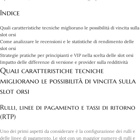
Indice
Quali caratteristiche tecniche migliorano le possibilità di vincita sulla
slot orsi
Come analizzare le recensioni e le statistiche di rendimento delle
slot orsi
Strategie pratiche per principianti e VIP nella scelta delle slot orsi
Impatto delle differenze di versione e provider sulla redditività
Quali caratteristiche tecniche
migliorano le possibilità di vincita sulla
slot orsi
Rulli, linee di pagamento e tassi di ritorno
(RTP)
Uno dei primi aspetti da considerare è la configurazione dei rulli e
delle linee di pagamento. Le slot con un maggior numero di rulli e