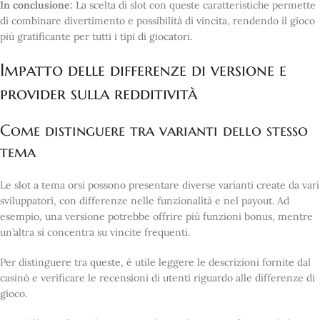
In conclusione:
La scelta di slot con queste caratteristiche permette
di combinare divertimento e possibilità di vincita, rendendo il gioco
più gratificante per tutti i tipi di giocatori.
Impatto delle differenze di versione e
provider sulla redditività
Come distinguere tra varianti dello stesso
tema
Le slot a tema orsi possono presentare diverse varianti create da vari
sviluppatori, con differenze nelle funzionalità e nel payout. Ad
esempio, una versione potrebbe offrire più funzioni bonus, mentre
un’altra si concentra su vincite frequenti.
Per distinguere tra queste, è utile leggere le descrizioni fornite dal
casinò e verificare le recensioni di utenti riguardo alle differenze di
gioco.