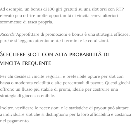
Ad esempio, un bonus di 100 giri gratuiti su una slot orsi con RTP
elevato può offrire molte opportunità di vincita senza ulteriori
scommesse di tasca propria.
Ricorda:
Approfittare di promozioni e bonus è una strategia efficace,
purché si leggano attentamente i termini e le condizioni.
Scegliere slot con alta probabilità di
vincita frequente
Per chi desidera vincite regolari, è preferibile optare per slot con
bassa o moderata volatilità e alte percentuali di payout. Questi giochi
offrono un flusso più stabile di premi, ideale per costruire una
strategia di gioco sostenibile.
Inoltre, verificare le recensioni e le statistiche di payout può aiutare
a individuare slot che si distinguono per la loro affidabilità e costanza
nel pagamento.