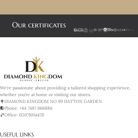
Our certificates
We’re passionate about providing a tailored shopping experience,
whether you’re at home or visiting our stores.
DIAMOND KINGDOM NO 99 HATTON GARDEN
Phone: +44 7487 666886
Office: 02071014470
USEFUL LINKS