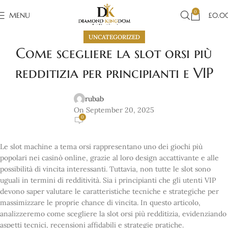
0
MENU
£
0.0
UNCATEGORIZED
Come scegliere la slot orsi più
redditizia per principianti e VIP
rubab
On September 20, 2025
0
Le slot machine a tema orsi rappresentano uno dei giochi più
popolari nei casinò online, grazie al loro design accattivante e alle
possibilità di vincita interessanti. Tuttavia, non tutte le slot sono
uguali in termini di redditività. Sia i principianti che gli utenti VIP
devono saper valutare le caratteristiche tecniche e strategiche per
massimizzare le proprie chance di vincita. In questo articolo,
analizzeremo come scegliere la slot orsi più redditizia, evidenziando
aspetti tecnici, recensioni affidabili e strategie pratiche.