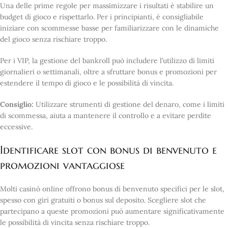
Una delle prime regole per massimizzare i risultati è stabilire un
budget di gioco e rispettarlo. Per i principianti, è consigliabile
iniziare con scommesse basse per familiarizzare con le dinamiche
del gioco senza rischiare troppo.
Per i VIP, la gestione del bankroll può includere l’utilizzo di limiti
giornalieri o settimanali, oltre a sfruttare bonus e promozioni per
estendere il tempo di gioco e le possibilità di vincita.
Consiglio:
Utilizzare strumenti di gestione del denaro, come i limiti
di scommessa, aiuta a mantenere il controllo e a evitare perdite
eccessive.
Identificare slot con bonus di benvenuto e
promozioni vantaggiose
Molti casinò online offrono bonus di benvenuto specifici per le slot,
spesso con giri gratuiti o bonus sul deposito. Scegliere slot che
partecipano a queste promozioni può aumentare significativamente
le possibilità di vincita senza rischiare troppo.