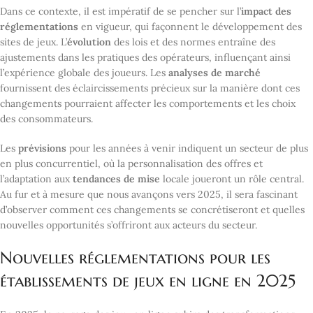
Dans ce contexte, il est impératif de se pencher sur l’
impact des
réglementations
en vigueur, qui façonnent le développement des
sites de jeux. L’
évolution
des lois et des normes entraîne des
ajustements dans les pratiques des opérateurs, influençant ainsi
l’expérience globale des joueurs. Les
analyses de marché
fournissent des éclaircissements précieux sur la manière dont ces
changements pourraient affecter les comportements et les choix
des consommateurs.
Les
prévisions
pour les années à venir indiquent un secteur de plus
en plus concurrentiel, où la personnalisation des offres et
l’adaptation aux
tendances de mise
locale joueront un rôle central.
Au fur et à mesure que nous avançons vers 2025, il sera fascinant
d’observer comment ces changements se concrétiseront et quelles
nouvelles opportunités s’offriront aux acteurs du secteur.
Nouvelles réglementations pour les
établissements de jeux en ligne en 2025