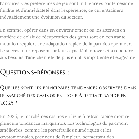
bancaires. Ces préférences de jeu sont influencées par le désir de
fluidité et d’immédiateté dans l’expérience, ce qui entraînera
inévitablement une évolution du secteur.
En somme, opérer dans un environnement où les attentes en
matière de délais de récupération des gains sont en constante
mutation requiert une adaptation rapide de la part des opérateurs.
Le succès futur reposera sur leur capacité à innover et à répondre
aux besoins d’une clientèle de plus en plus impatiente et exigeante.
Questions-réponses :
Quelles sont les principales tendances observées dans
le marché des casinos en ligne à retrait rapide en
2025 ?
En 2025, le marché des casinos en ligne à retrait rapide montre
plusieurs tendances marquantes. Les technologies de paiement
améliorées, comme les portefeuilles numériques et les
cryptomonnaies, prennent de l’ampleur, permettant des