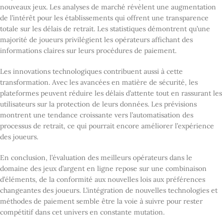
nouveaux jeux. Les analyses de marché révèlent une augmentation
de l’intérêt pour les établissements qui offrent une transparence
totale sur les délais de retrait. Les statistiques démontrent qu’une
majorité de joueurs privilégient les opérateurs affichant des
informations claires sur leurs procédures de paiement.
Les innovations technologiques contribuent aussi à cette
transformation. Avec les avancées en matière de sécurité, les
plateformes peuvent réduire les délais d’attente tout en rassurant les
utilisateurs sur la protection de leurs données. Les prévisions
montrent une tendance croissante vers l’automatisation des
processus de retrait, ce qui pourrait encore améliorer l’expérience
des joueurs.
En conclusion, l’évaluation des meilleurs opérateurs dans le
domaine des jeux d’argent en ligne repose sur une combinaison
d’éléments, de la conformité aux nouvelles lois aux préférences
changeantes des joueurs. L’intégration de nouvelles technologies et
méthodes de paiement semble être la voie à suivre pour rester
compétitif dans cet univers en constante mutation.