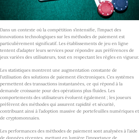
Dans un contexte où la compétition s’intensifie, l’impact des
innovations technologiques sur les méthodes de paiement est
particulièrement significatif. Les établissements de jeu en ligne
tentent d’adapter leurs services pour répondre aux préférences de
jeux variées des utilisateurs, tout en respectant les règles en vigueur.
Les statistiques montrent une augmentation constante de
l’utilisation des solutions de paiement électroniques. Ces systèmes
permettent des transactions instantanées, ce qui répond à la
demande croissante pour des opérations plus fluides. Les
comportements des utilisateurs évoluent également ; les joueurs
préfèrent des méthodes qui assurent rapidité et sécurité,
contribuant ainsi à l’adoption massive de portefeuilles numériques et
de cryptomonnaies.
Les performances des méthodes de paiement sont analysées à l’aide
de données récentes, mettant en lumière l’importance de