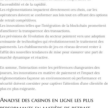
l’accessibilité et de la rapidité.
Les réglementations impactent directement ces choix, car les
opérateurs doivent se conformer aux lois tout en offrant des options
de retrait compétitives.
Les innovations telles que l’intégration de la blockchain promettent
d’améliorer la transparence des transactions.
Les prévisions de l’évolution du secteur pointent vers une adoption
croissante de technologies qui révolutionneront le traitement des
paiements. Les établissements de jeu en réseau devront rester à
l’affût des nouvelles tendances de mise pour s’assurer une part de
marché dynamique et réactive.
En somme, l’interaction entre les préférences changeantes des
joueurs, les innovations en matière de paiement et l’impact des
réglementations façonne un environnement où performance et
sécurité doivent coexister pour captiver l’attention d’une clientèle de
plus en plus exigeante.
Analyse des casinos en ligne les plus