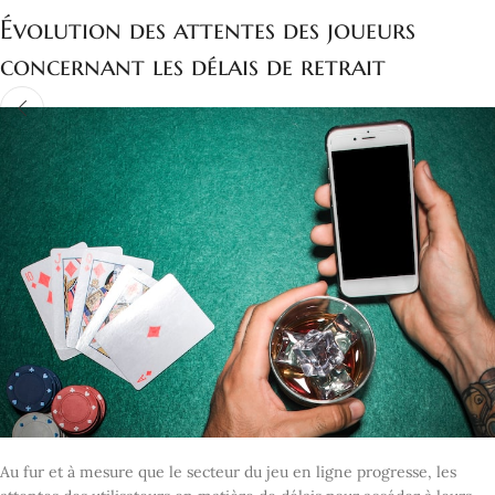
Évolution des attentes des joueurs
concernant les délais de retrait
Au fur et à mesure que le secteur du jeu en ligne progresse, les