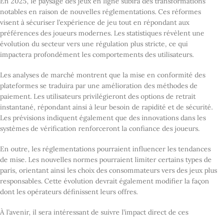
En 2025, le paysage des jeux en ligne subira des transformations
notables en raison de nouvelles réglementations. Ces réformes
visent à sécuriser l’expérience de jeu tout en répondant aux
préférences des joueurs modernes. Les statistiques révèlent une
évolution du secteur vers une régulation plus stricte, ce qui
impactera profondément les comportements des utilisateurs.
Les analyses de marché montrent que la mise en conformité des
plateformes se traduira par une amélioration des méthodes de
paiement. Les utilisateurs privilégieront des options de retrait
instantané, répondant ainsi à leur besoin de rapidité et de sécurité.
Les prévisions indiquent également que des innovations dans les
systèmes de vérification renforceront la confiance des joueurs.
En outre, les réglementations pourraient influencer les tendances
de mise. Les nouvelles normes pourraient limiter certains types de
paris, orientant ainsi les choix des consommateurs vers des jeux plus
responsables. Cette évolution devrait également modifier la façon
dont les opérateurs définissent leurs offres.
À l’avenir, il sera intéressant de suivre l’impact direct de ces