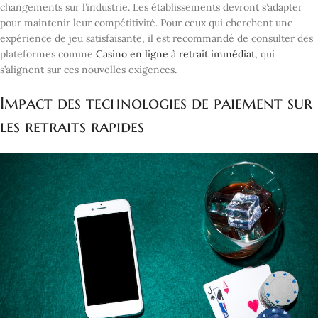
changements sur l’industrie. Les établissements devront s’adapter
pour maintenir leur compétitivité. Pour ceux qui cherchent une
expérience de jeu satisfaisante, il est recommandé de consulter des
plateformes comme
Casino en ligne à retrait immédiat
, qui
s’alignent sur ces nouvelles exigences.
Impact des technologies de paiement sur
les retraits rapides