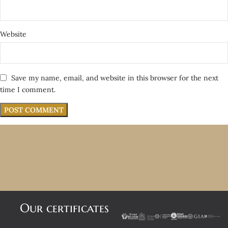
Website
Save my name, email, and website in this browser for the next
time I comment.
Our certificates