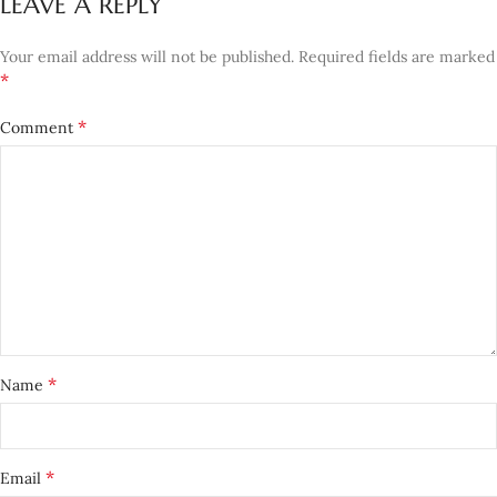
LEAVE A REPLY
Your email address will not be published.
Required fields are marked
*
*
Comment
*
Name
*
Email