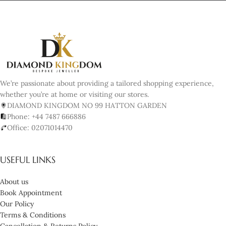
We’re passionate about providing a tailored shopping experience,
whether you’re at home or visiting our stores.
DIAMOND KINGDOM NO 99 HATTON GARDEN
Phone: +44 7487 666886
Office: 02071014470
USEFUL LINKS
About us
Book Appointment
Our Policy
Terms & Conditions
Cancellation & Returns Policy